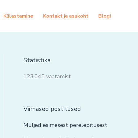
Külastamine
Kontakt ja asukoht
Blogi
Statistika
123,045 vaatamist
Viimased postitused
Muljed esimesest perelepitusest