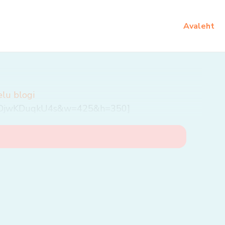
Avaleht
elu blogi
?v=DjwKDuqkU4s&w=425&h=350]