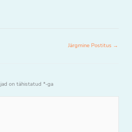
Järgmine Postitus
→
jad on tähistatud
*
-ga