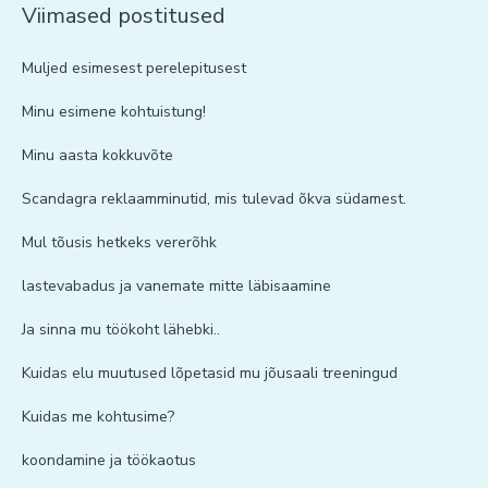
Viimased postitused
Muljed esimesest perelepitusest
Minu esimene kohtuistung!
Minu aasta kokkuvõte
Scandagra reklaamminutid, mis tulevad õkva südamest.
Mul tõusis hetkeks vererõhk
lastevabadus ja vanemate mitte läbisaamine
Ja sinna mu töökoht lähebki..
Kuidas elu muutused lõpetasid mu jõusaali treeningud
Kuidas me kohtusime?
koondamine ja töökaotus