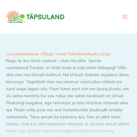
Skip
to
content
Lisa kommentaar
/
Blogi
/ Autor
Kohvihoolikuelu blogi
Nagu te aru olete saanud – olen ma jälle tausta
uuendanud.Tundub, et mitte miski ei sobi mitte millegagi! Võib-
olla olen ma lihtsalt tüdinud. Ma lihtsalt tüdinen asjadest ülima
kiirusega. Tegelikult olen ma väsinud, nüüd juba rohkem kui
tund aega tagasi olin. Paari tunni eest olin ma lausa jõuetu, uni
oli sama meeletu kui see nelja-viie vahel tavaliselt on olnud.
Peaksingi magama, aga televiisor ja mitu ristsõna võtavad oma
aja. Peale selle pole ma veel hommiksööki jõudnudki endale
valmistada. Täna annan ka kaamera ära. See on jälle teine
teema. Alati kui olen kaamerat omanud, ei ole mul olnud sellist
hetke, kus oleksin tahtnud mingeid kindlaid emotsioone