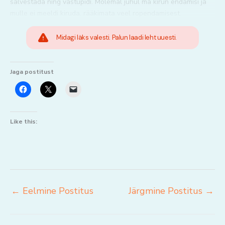
salvestada ning vastupidi. Mõlemal juhul ma kirun endamisi ja
mulle ei meeldi kiruda, rääkimata veel ropendamisest.
Midagi läks valesti. Palun laadi leht uuesti.
Jaga postitust
Like this:
←
Eelmine Postitus
Järgmine Postitus
→