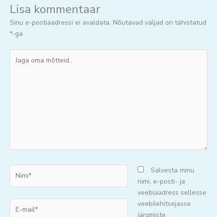
Lisa kommentaar
Sinu e-postiaadressi ei avaldata.
Nõutavad väljad on tähistatud
*
-ga
Jaga
oma
mõtteid..
Nimi*
Salvesta minu
nimi, e-posti- ja
veebiaadress sellesse
E-
veebilehitsejasse
mail*
järgmiste