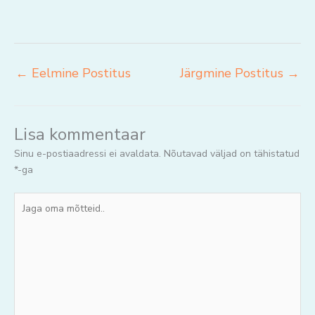
←
Eelmine Postitus
Järgmine Postitus
→
Lisa kommentaar
Sinu e-postiaadressi ei avaldata.
Nõutavad väljad on tähistatud
*
-ga
Jaga
oma
mõtteid..