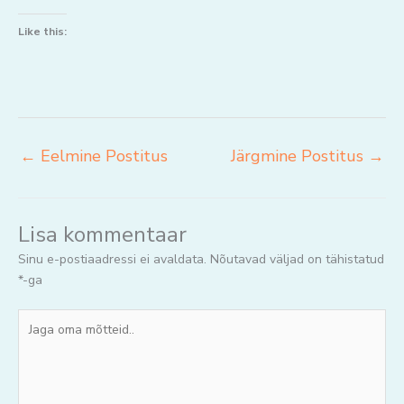
Like this:
←
Eelmine Postitus
Järgmine Postitus
→
Lisa kommentaar
Sinu e-postiaadressi ei avaldata.
Nõutavad väljad on tähistatud
*
-ga
Jaga
oma
mõtteid..