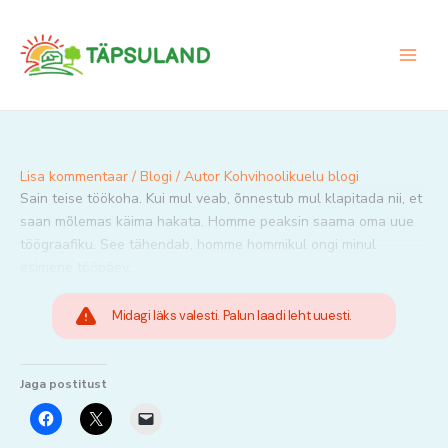
Skip
to
content
Lisa kommentaar
/
Blogi
/ Autor
Kohvihoolikuelu blogi
Sain teise töökoha. Kui mul veab, õnnestub mul klapitada nii, et
saan mõlemas käima hakata. Homme peaksin saama oma uue
töögraafiku. See tähendab, homme hommikul ongi minul
esimene tööpäev.
Midagi läks valesti. Palun laadi leht uuesti.
Jaga postitust