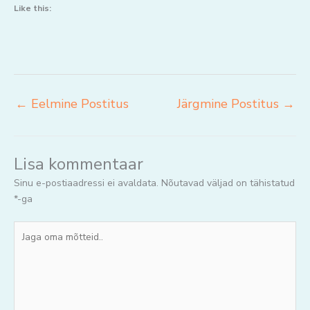
Like this:
←
Eelmine Postitus
Järgmine Postitus
→
Lisa kommentaar
Sinu e-postiaadressi ei avaldata.
Nõutavad väljad on tähistatud
*
-ga
Jaga
oma
mõtteid..