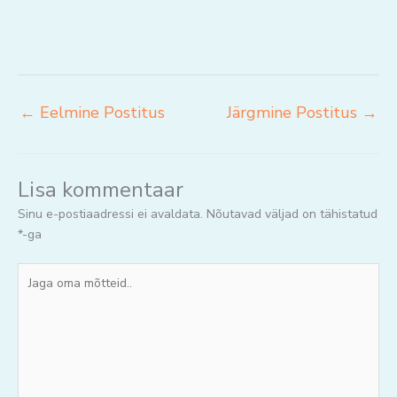
←
Eelmine Postitus
Järgmine Postitus
→
Lisa kommentaar
Sinu e-postiaadressi ei avaldata.
Nõutavad väljad on tähistatud
*
-ga
Jaga
oma
mõtteid..