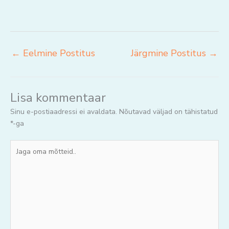
←
Eelmine Postitus
Järgmine Postitus
→
Lisa kommentaar
Sinu e-postiaadressi ei avaldata.
Nõutavad väljad on tähistatud
*
-ga
Jaga
oma
mõtteid..