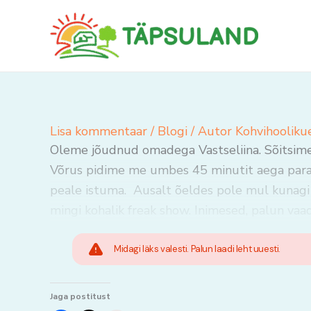
Skip
to
content
Lisa kommentaar
/
Blogi
/ Autor
Kohvihooliku
Oleme jõudnud omadega Vastseliina. Sõitsime b
Võrus pidime me umbes 45 minutit aega para
peale istuma. Ausalt õeldes pole mul kunagi 
mingi kohalik freak show. Inimesed, palun vaa
Midagi läks valesti. Palun laadi leht uuesti.
Jaga postitust