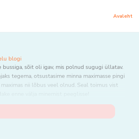
Avaleht
elu blogi
ussiga, sõit oli igav, mis polnud sugugi üllatav.
jaks tegema, otsustasime minna maximasse pingi
maximas nii lõbus veel olnud. Seal toimus vist
dake enne välja minemist peeglisse!