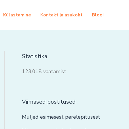
Külastamine
Kontakt ja asukoht
Blogi
Statistika
123,018 vaatamist
Viimased postitused
Muljed esimesest perelepitusest