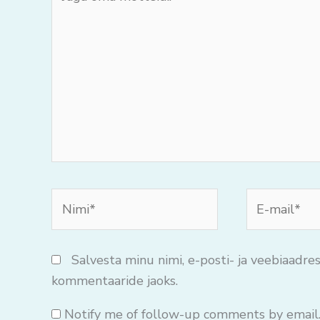
oma
mõtteid..
Nimi*
E-
mail*
Salvesta minu nimi, e-posti- ja veebiaadres
kommentaaride jaoks.
Notify me of follow-up comments by email