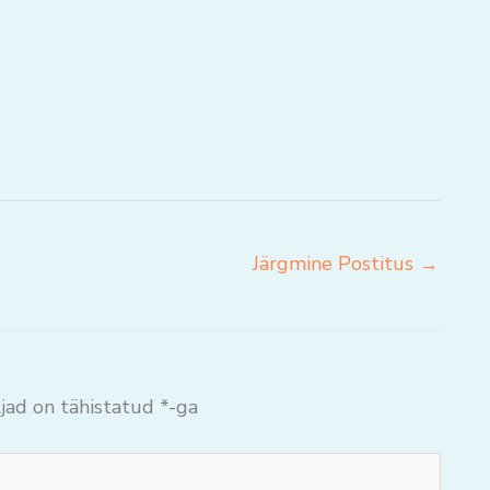
Järgmine Postitus
→
jad on tähistatud
*
-ga