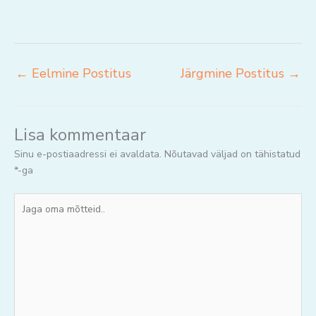
←
Eelmine Postitus
Järgmine Postitus
→
Lisa kommentaar
Sinu e-postiaadressi ei avaldata.
Nõutavad väljad on tähistatud
*
-ga
Jaga
oma
mõtteid..