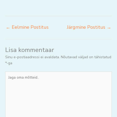
←
Eelmine Postitus
Järgmine Postitus
→
Lisa kommentaar
Sinu e-postiaadressi ei avaldata.
Nõutavad väljad on tähistatud
*
-ga
Jaga
oma
mõtteid..