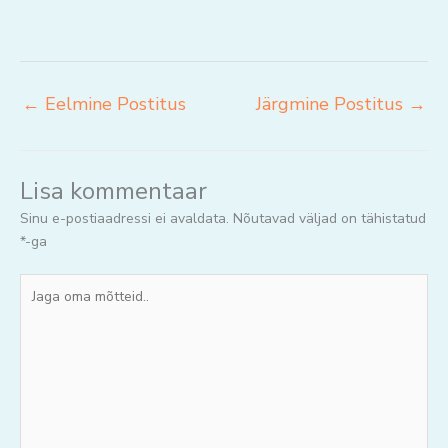
←
Eelmine Postitus
Järgmine Postitus
→
Lisa kommentaar
Sinu e-postiaadressi ei avaldata.
Nõutavad väljad on tähistatud
*
-ga
Jaga
oma
mõtteid..