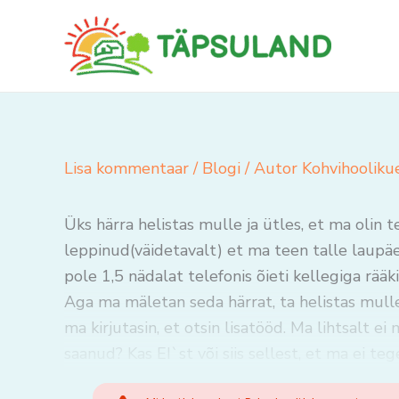
Skip
to
content
Lisa kommentaar
/
Blogi
/ Autor
Kohvihooliku
Üks härra helistas mulle ja ütles, et ma olin
leppinud(väidetavalt) et ma teen talle laup
pole 1,5 nädalat telefonis õieti kellegiga rää
Aga ma mäletan seda härrat, ta helistas mul
ma kirjutasin, et otsin lisatööd. Ma lihtsalt e
saanud? Kas EI`st või siis sellest, et ma ei te