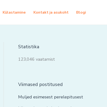
Külastamine
Kontakt ja asukoht
Blogi
Statistika
123,046 vaatamist
Viimased postitused
Muljed esimesest perelepitusest