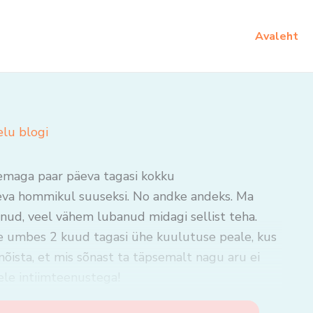
Avaleht
elu blogi
 temaga paar päeva tagasi kokku
äeva hommikul suuseksi. No andke andeks. Ma
kinud, veel vähem lubanud midagi sellist teha.
le umbes 2 kuud tagasi ühe kuulutuse peale, kus
i mõista, et mis sõnast ta täpsemalt nagu aru ei
gele intiimteenustega!