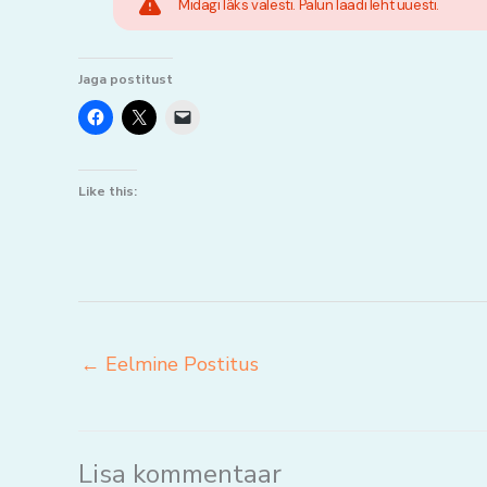
Midagi läks valesti. Palun laadi leht uuesti.
Jaga postitust
Like this:
←
Eelmine Postitus
Lisa kommentaar