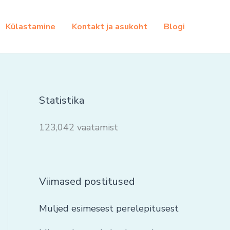
Külastamine
Kontakt ja asukoht
Blogi
Statistika
123,042 vaatamist
Viimased postitused
Muljed esimesest perelepitusest