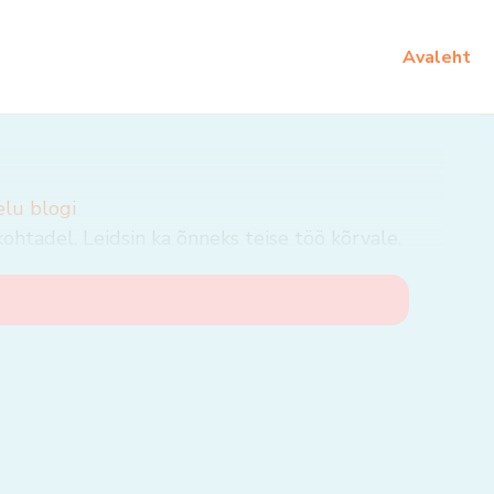
Avaleht
elu blogi
tadel. Leidsin ka õnneks teise töö kõrvale.