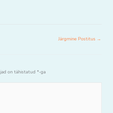
Järgmine Postitus
→
jad on tähistatud
*
-ga