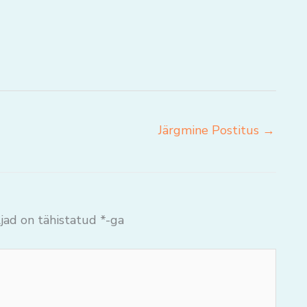
Järgmine Postitus
→
jad on tähistatud
*
-ga