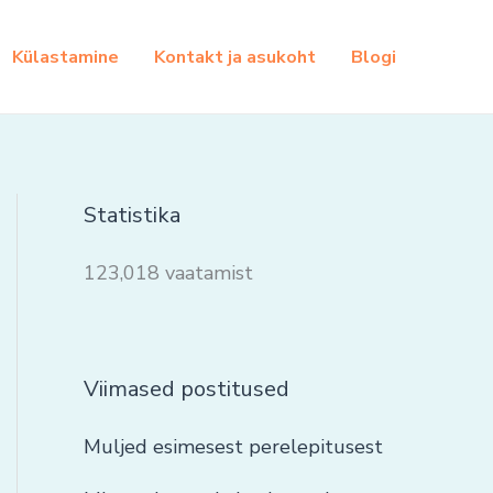
Külastamine
Kontakt ja asukoht
Blogi
Statistika
123,018 vaatamist
Viimased postitused
Muljed esimesest perelepitusest