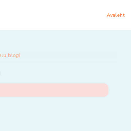
Avaleht
elu blogi
.