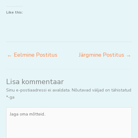
Like this:
←
Eelmine Postitus
Järgmine Postitus
→
Lisa kommentaar
Sinu e-postiaadressi ei avaldata.
Nõutavad väljad on tähistatud
*
-ga
Jaga
oma
mõtteid..