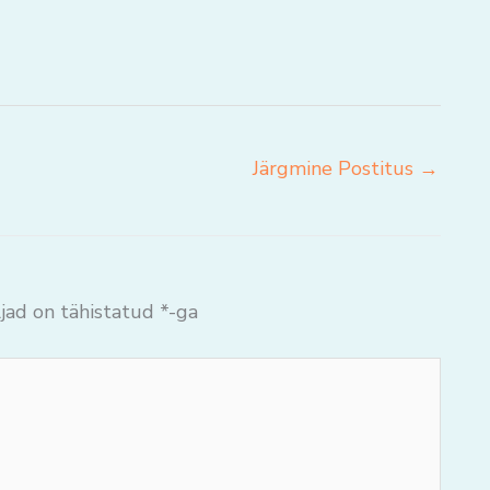
Järgmine Postitus
→
jad on tähistatud
*
-ga