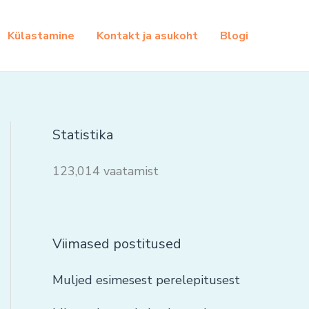
Külastamine
Kontakt ja asukoht
Blogi
Statistika
123,014 vaatamist
Viimased postitused
Muljed esimesest perelepitusest