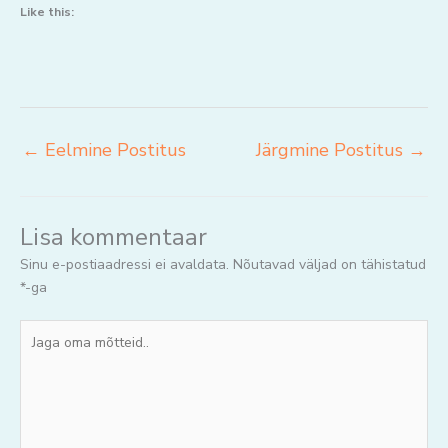
Like this:
←
Eelmine Postitus
Järgmine Postitus
→
Lisa kommentaar
Sinu e-postiaadressi ei avaldata.
Nõutavad väljad on tähistatud
*
-ga
Jaga
oma
mõtteid..