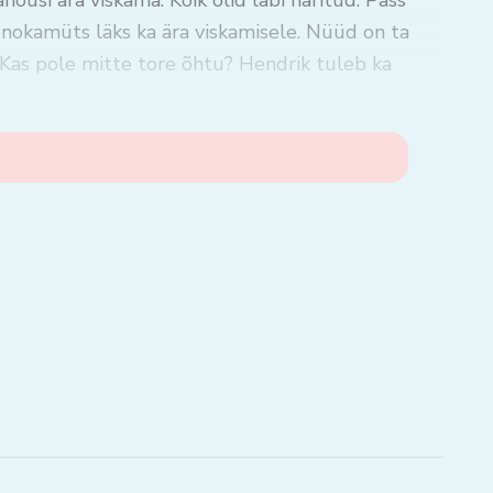
nõusi ära viskama. Kõik olid läbi näritud. Pass
 nokamüts läks ka ära viskamisele. Nüüd on ta
Kas pole mitte tore õhtu? Hendrik tuleb ka