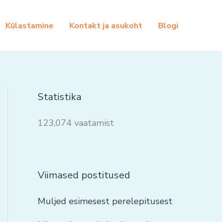
Külastamine
Kontakt ja asukoht
Blogi
Statistika
123,074 vaatamist
Viimased postitused
Muljed esimesest perelepitusest