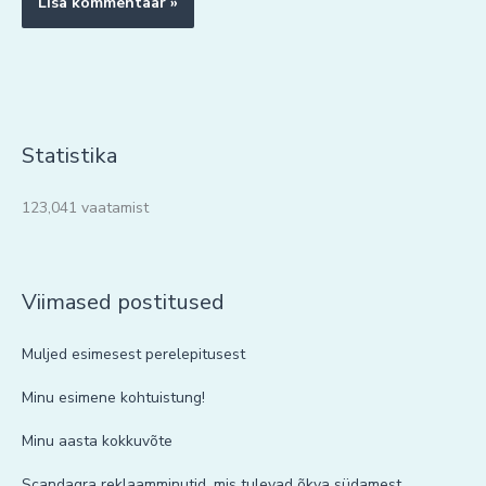
Statistika
123,041 vaatamist
Viimased postitused
Muljed esimesest perelepitusest
Minu esimene kohtuistung!
Minu aasta kokkuvõte
Scandagra reklaamminutid, mis tulevad õkva südamest.