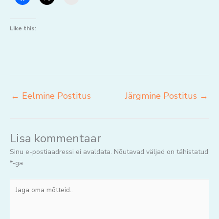
Like this:
←
Eelmine Postitus
Järgmine Postitus
→
Lisa kommentaar
Sinu e-postiaadressi ei avaldata.
Nõutavad väljad on tähistatud
*
-ga
Jaga
oma
mõtteid..