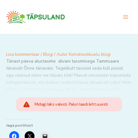
Skip
to
content
Lisa kommentaar
/
Blogi
/ Autor
Kohvihoolikuelu blogi
Tänast päeva alustasime diivani tassimisega Tammsaare
tänavalt Õnne tänavale. Tegelikult tassisid seda küll poisid,
aga väsinud olime me lõpuks kõik! Päeval otsustasin küpsetada
kohupiimakooki, mis kukkus seekord lausa ideaalselt välja! Mitte
nii hea, kui hendriku emal aga ikkagi, olen uhke enese üle!
Midagi läks valesti. Palun laadi leht uuesti.
Jaga postitust