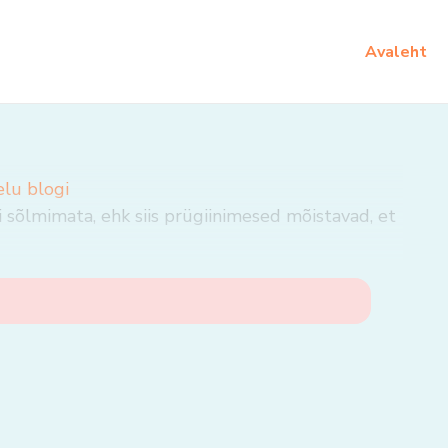
Avaleht
elu blogi
i sõlmimata, ehk siis prügiinimesed mõistavad, et