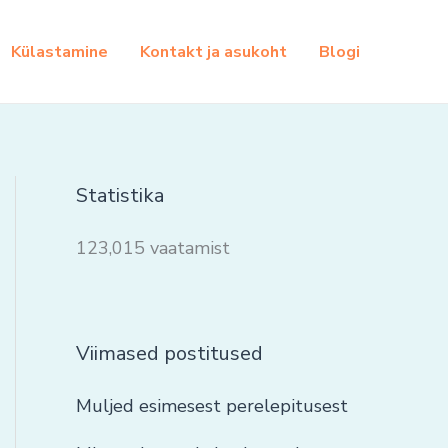
Külastamine
Kontakt ja asukoht
Blogi
Statistika
123,015 vaatamist
Viimased postitused
Muljed esimesest perelepitusest