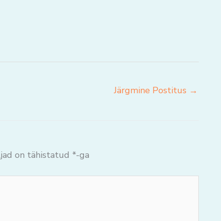
Järgmine Postitus
→
jad on tähistatud
*
-ga