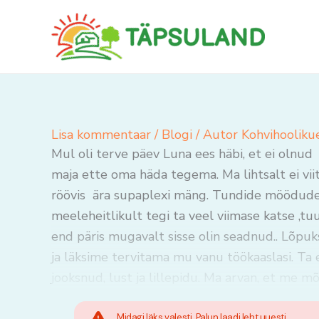
Skip
to
content
Lisa kommentaar
/
Blogi
/ Autor
Kohvihooliku
Mul oli terve päev Luna ees häbi, et ei olnud
maja ette oma häda tegema. Ma lihtsalt ei viit
röövis ära supaplexi mäng. Tundide möödudes
meeleheitlikult tegi ta veel viimase katse ,
end päris mugavalt sisse olin seadnud.. Lõpu
ja läksime tervitama mu vanu töökaaslasi. Ta ei
jooksnud, lust ja lillepidu. Ma arvan, et me 
Midagi läks valesti. Palun laadi leht uuesti.