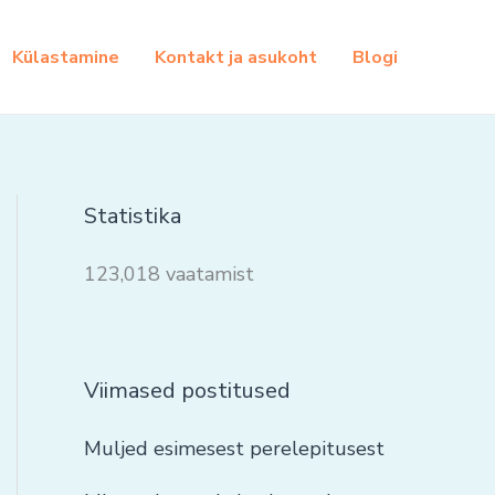
Külastamine
Kontakt ja asukoht
Blogi
Statistika
123,018 vaatamist
Viimased postitused
Muljed esimesest perelepitusest