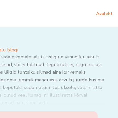
Avaleht
elu blogi
 teda pikemale jalutuskäigule viinud kui ainult
sinud, või ei tahtnud, tegelikult ei, kogu mu aja
 läksid luntsiku silmad aina kurvemaks,
tuues oma lemmik mänguasja arvuti juurde kus ma
ks koputaks südametunnitus uksele, võtsin ratta
 olnud veel kunagi nii ilusti ratta kõrval
mõlemad nautisime seda.