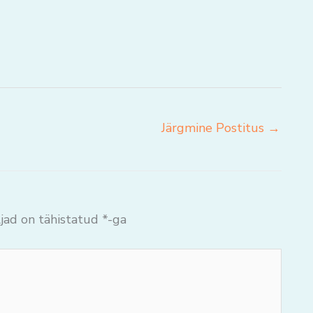
Järgmine Postitus
→
jad on tähistatud
*
-ga