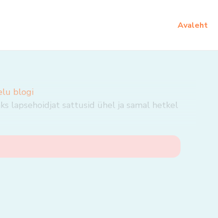
Avaleht
elu blogi
s lapsehoidjat sattusid ühel ja samal hetkel