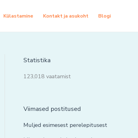
Külastamine
Kontakt ja asukoht
Blogi
Statistika
123,018 vaatamist
Viimased postitused
Muljed esimesest perelepitusest