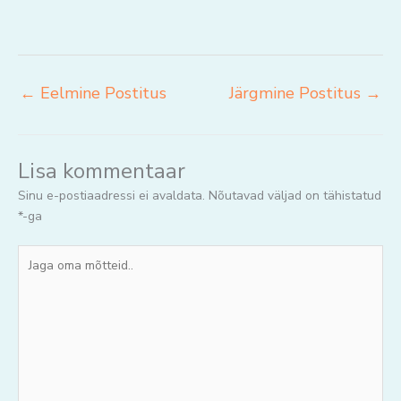
←
Eelmine Postitus
Järgmine Postitus
→
Lisa kommentaar
Sinu e-postiaadressi ei avaldata.
Nõutavad väljad on tähistatud
*
-ga
Jaga
oma
mõtteid..