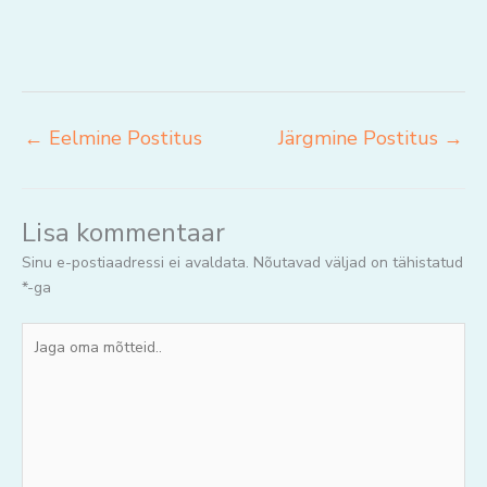
←
Eelmine Postitus
Järgmine Postitus
→
Lisa kommentaar
Sinu e-postiaadressi ei avaldata.
Nõutavad väljad on tähistatud
*
-ga
Jaga
oma
mõtteid..