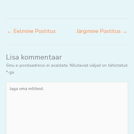
←
Eelmine Postitus
Järgmine Postitus
→
Lisa kommentaar
Sinu e-postiaadressi ei avaldata.
Nõutavad väljad on tähistatud
*
-ga
Jaga
oma
mõtteid..