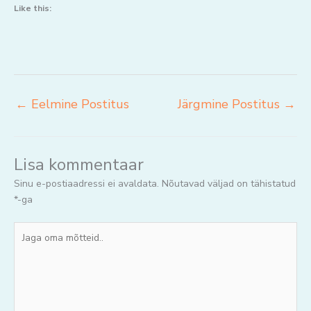
Like this:
←
Eelmine Postitus
Järgmine Postitus
→
Lisa kommentaar
Sinu e-postiaadressi ei avaldata.
Nõutavad väljad on tähistatud
*
-ga
Jaga
oma
mõtteid..