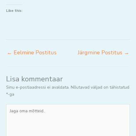
Like this:
←
Eelmine Postitus
Järgmine Postitus
→
Lisa kommentaar
Sinu e-postiaadressi ei avaldata.
Nõutavad väljad on tähistatud
*
-ga
Jaga
oma
mõtteid..