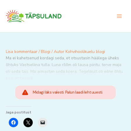
Skip
to
content
Lisa kommentaar
/
Blogi
/ Autor
Kohvihoolikuelu blogi
Ma ei kahetsenud kordagi seda, et otsustasin häälega üheks
õhtuks Vastseliina tulla. Luna rõõm oli lausa piiritu, terve maja
oli seda täis. Ma armastan seda koera. Tegelikult oli eilne õhtu
pea, et täisulik.
Midagi läks valesti. Palun laadi leht uuesti.
Jaga postitust