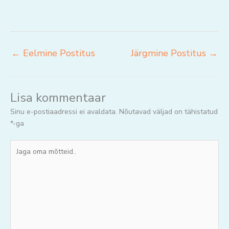
←
Eelmine Postitus
Järgmine Postitus
→
Lisa kommentaar
Sinu e-postiaadressi ei avaldata.
Nõutavad väljad on tähistatud
*
-ga
Jaga
oma
mõtteid..