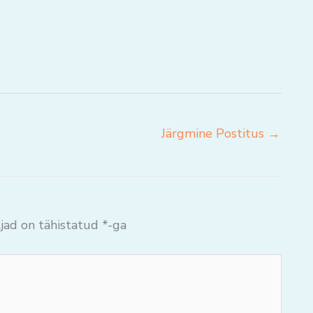
Järgmine Postitus
→
jad on tähistatud
*
-ga