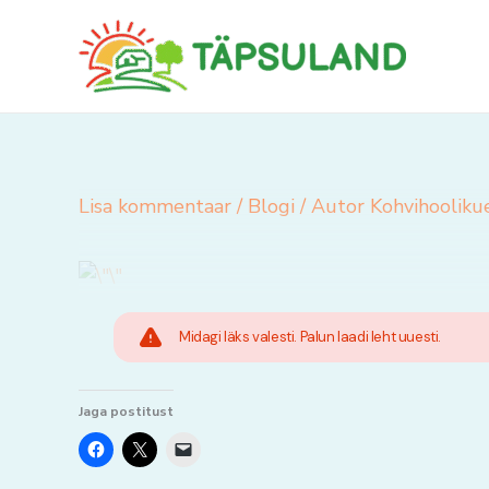
Skip
to
content
Lisa kommentaar
/
Blogi
/ Autor
Kohvihooliku
Midagi läks valesti. Palun laadi leht uuesti.
Jaga postitust