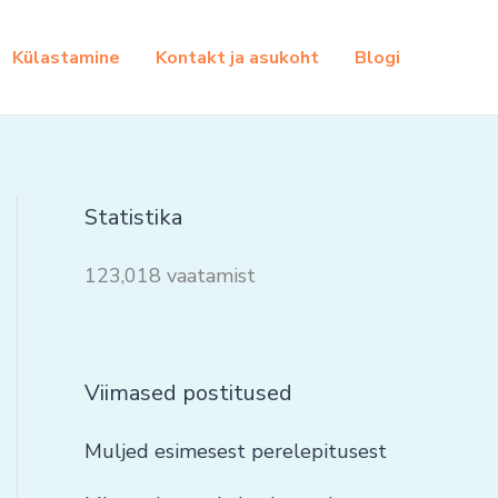
Külastamine
Kontakt ja asukoht
Blogi
Statistika
123,018 vaatamist
Viimased postitused
Muljed esimesest perelepitusest