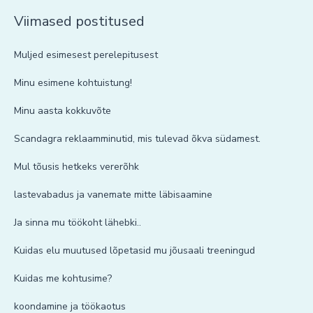
Viimased postitused
Muljed esimesest perelepitusest
Minu esimene kohtuistung!
Minu aasta kokkuvõte
Scandagra reklaamminutid, mis tulevad õkva südamest.
Mul tõusis hetkeks vererõhk
lastevabadus ja vanemate mitte läbisaamine
Ja sinna mu töökoht lähebki..
Kuidas elu muutused lõpetasid mu jõusaali treeningud
Kuidas me kohtusime?
koondamine ja töökaotus