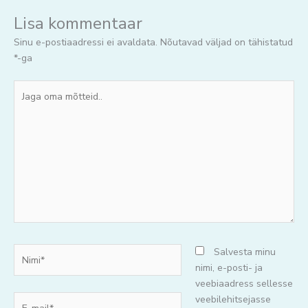
Lisa kommentaar
Sinu e-postiaadressi ei avaldata.
Nõutavad väljad on tähistatud
*
-ga
Jaga
oma
mõtteid..
Nimi*
Salvesta minu
nimi, e-posti- ja
veebiaadress sellesse
E-
veebilehitsejasse