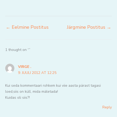
←
Eelmine Postitus
Järgmine Postitus
→
1 thought on “”
VIRGE .
9. JUULI 2012 AT 12:25
Kui seda kommentaari rohkem kui viie aasta pärast tagasi
loed,siis on küll, mida mäletada!
Kuidas oli siis?!
Reply