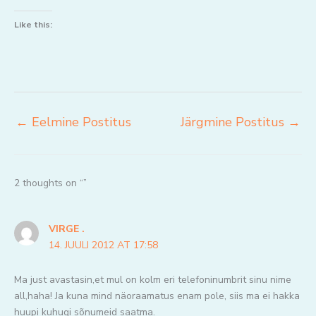
Like this:
←
Eelmine Postitus
Järgmine Postitus
→
2 thoughts on “”
VIRGE .
14. JUULI 2012 AT 17:58
Ma just avastasin,et mul on kolm eri telefoninumbrit sinu nime
all,haha! Ja kuna mind näoraamatus enam pole, siis ma ei hakka
huupi kuhugi sõnumeid saatma.