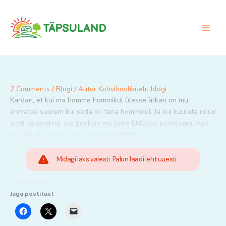
Skip
to
content
2 Comments
/
Blogi
/ Autor
Kohvihoolikuelu blogi
Kardan, et kui ma homme hommikul ülesse ärkan on mu
ehmatus suurem kui seda oli täna hommikul. Ja kui kuulata nüüd
arsti nõuandeid, siis peaksin ma kohe EMOsse pöörduma. Aga
kes tahaks veeta oma sünnipäeva EMOs?
Midagi läks valesti. Palun laadi leht uuesti.
Jaga postitust