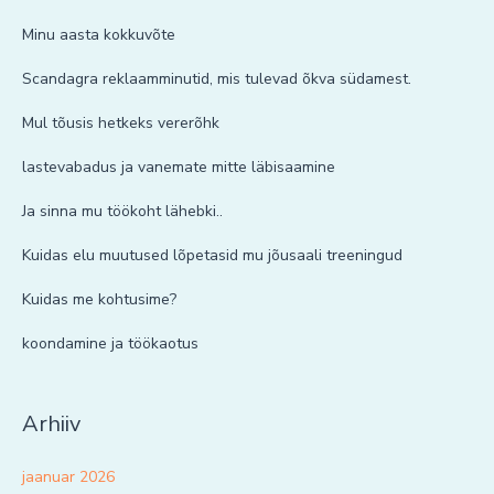
Minu aasta kokkuvõte
Scandagra reklaamminutid, mis tulevad õkva südamest.
Mul tõusis hetkeks vererõhk
lastevabadus ja vanemate mitte läbisaamine
Ja sinna mu töökoht lähebki..
Kuidas elu muutused lõpetasid mu jõusaali treeningud
Kuidas me kohtusime?
koondamine ja töökaotus
Arhiiv
jaanuar 2026