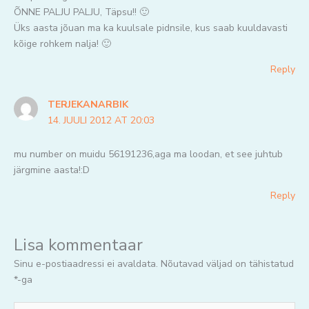
ÕNNE PALJU PALJU, Täpsu!! 🙂
Üks aasta jõuan ma ka kuulsale pidnsile, kus saab kuuldavasti
kõige rohkem nalja! 🙂
Reply
TERJEKANARBIK
14. JUULI 2012 AT 20:03
mu number on muidu 56191236,aga ma loodan, et see juhtub
järgmine aasta!:D
Reply
Lisa kommentaar
Sinu e-postiaadressi ei avaldata.
Nõutavad väljad on tähistatud
*
-ga