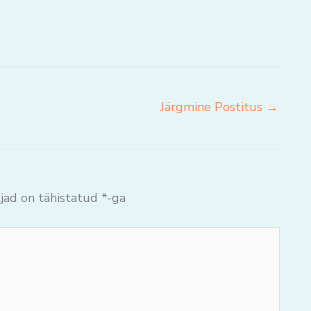
Järgmine Postitus
→
jad on tähistatud
*
-ga