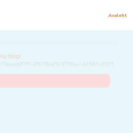
Avaleht
elu blogi
h?v=UOewegX7H-Q%3Brel%3D0&w=425&h=350]