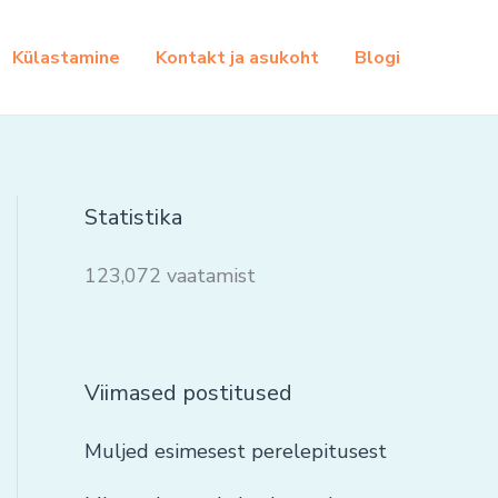
Külastamine
Kontakt ja asukoht
Blogi
Statistika
123,072 vaatamist
Viimased postitused
Muljed esimesest perelepitusest