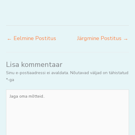
←
Eelmine Postitus
Järgmine Postitus
→
Lisa kommentaar
Sinu e-postiaadressi ei avaldata.
Nõutavad väljad on tähistatud
*
-ga
Jaga
oma
mõtteid..