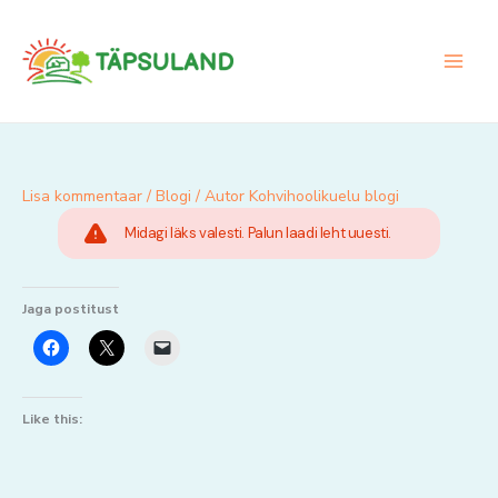
Skip
to
content
Lisa kommentaar
/
Blogi
/ Autor
Kohvihoolikuelu blogi
Midagi läks valesti. Palun laadi leht uuesti.
Jaga postitust
Like this: