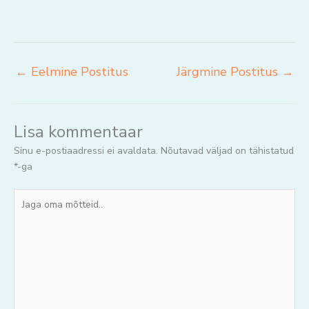
←
Eelmine Postitus
Järgmine Postitus
→
Lisa kommentaar
Sinu e-postiaadressi ei avaldata.
Nõutavad väljad on tähistatud
*
-ga
Jaga
oma
mõtteid..