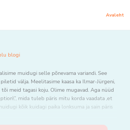
Avaleht
elu blogi
, valisime muidugi selle põnevama variandi. See
iletid välja. Meelitasime kaasa ka Ilmar-Jürgeni,
i ja tõi meid tagasi koju. Olime mugavad. Aga nüüd
eption\”, mida tuleb päris mitu korda vaadata ,et
uidugi kõik kuidagi paika lonksuma ja sain päris