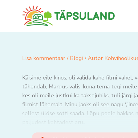
Skip
to
content
Lisa kommentaar
/
Blogi
/ Autor
Kohvihooliku
Käisime eile kinos, oli valida kahe filmi vahel
tähendab, Margus valis, kuna tema tegi meile p
kes oli meile justkui ka taksojuhiks, tuli järg
filmist lähemalt. Minu jaoks oli see nagu \”inc
sellest üldse sotti saada. Lõpu poole hakkas m
paljudest kohtadest aru..