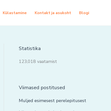
Külastamine
Kontakt ja asukoht
Blogi
Statistika
123,018 vaatamist
Viimased postitused
Muljed esimesest perelepitusest