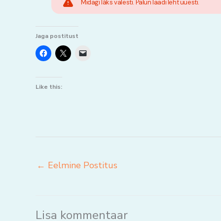
Midagi läks valesti. Palun laadi leht uuesti.
Jaga postitust
Like this:
←
Eelmine Postitus
Lisa kommentaar