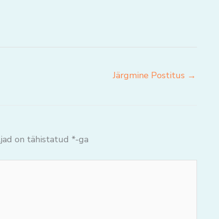
Järgmine Postitus
→
jad on tähistatud
*
-ga