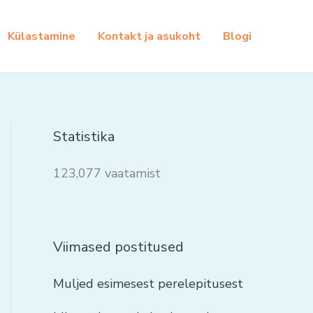
Külastamine
Kontakt ja asukoht
Blogi
Statistika
123,077 vaatamist
Viimased postitused
Muljed esimesest perelepitusest