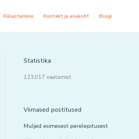
Külastamine
Kontakt ja asukoht
Blogi
Statistika
123,017 vaatamist
Viimased postitused
Muljed esimesest perelepitusest