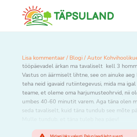
Skip
to
content
Lisa kommentaar
/
Blogi
/ Autor
Kohvihooliku
tööpäevadel ärkan ma tavaliselt kell 3 hommik
Vastus on äärmiselt lihtne, see on ainuke aeg
teha neid igavaid rutiintegevusi, mida ma igal
teame, et oleme oma harjumusteohrvid, nii ol
umbes 40-60 minutit varem. Aga täna olen ma v
seda tavaliselt, kuid täna tundub see mõte pä
Mulle tundub, et täna tuleb hea päev!
Midagi läks valesti. Palun laadi leht uuesti.