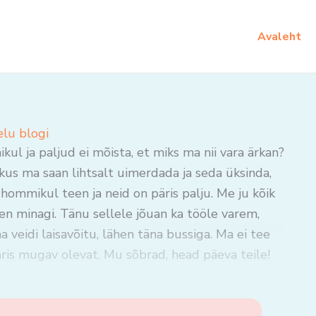
Avaleht
elu blogi
ul ja paljud ei mõista, et miks ma nii vara ärkan?
 kus ma saan lihtsalt uimerdada ja seda üksinda,
 hommikul teen ja neid on päris palju. Me ju kõik
en minagi. Tänu sellele jõuan ka tööle varem,
eidi laisavõitu, lähen täna bussiga. Ma ei tee
ris mugav olevat. Mu sõbrad, head päeva teile!