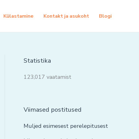
Külastamine
Kontakt ja asukoht
Blogi
Statistika
123,017 vaatamist
Viimased postitused
Muljed esimesest perelepitusest