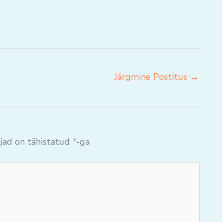
Järgmine Postitus
→
jad on tähistatud
*
-ga