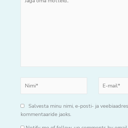
oma
mõtteid..
Nimi*
E-
mail*
Salvesta minu nimi, e-posti- ja veebiaadres
kommentaaride jaoks.
Notify me of follow-up comments by email