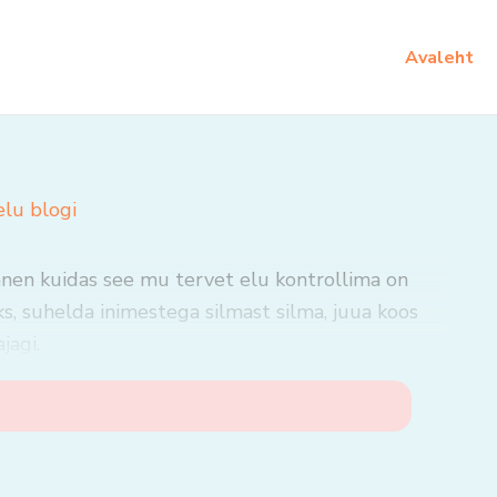
Avaleht
elu blogi
nnen kuidas see mu tervet elu kontrollima on
, suhelda inimestega silmast silma, juua koos
jagi.