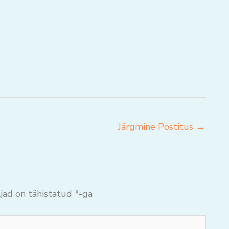
Järgmine Postitus
→
jad on tähistatud
*
-ga