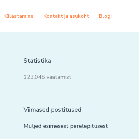
Külastamine
Kontakt ja asukoht
Blogi
Statistika
123,048 vaatamist
Viimased postitused
Muljed esimesest perelepitusest