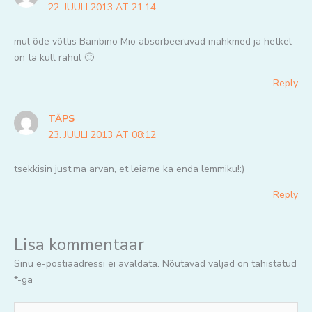
22. JUULI 2013 AT 21:14
mul õde võttis Bambino Mio absorbeeruvad mähkmed ja hetkel
on ta küll rahul 🙂
Reply
TÄPS
23. JUULI 2013 AT 08:12
tsekkisin just,ma arvan, et leiame ka enda lemmiku!:)
Reply
Lisa kommentaar
Sinu e-postiaadressi ei avaldata.
Nõutavad väljad on tähistatud
*
-ga
Jaga