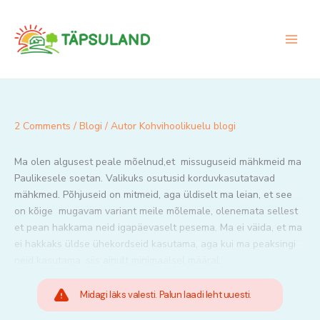
Skip
to
content
2 Comments
/
Blogi
/ Autor
Kohvihoolikuelu blogi
Ma olen algusest peale mõelnud,et missuguseid mähkmeid ma
Paulikesele soetan. Valikuks osutusid korduvkasutatavad
mähkmed. Põhjuseid on mitmeid, aga üldiselt ma leian, et see
on kõige mugavam variant meile mõlemale, olenemata sellest
et pean hakkama neid igapäevaselt pesema. Ma ei väida, et ma
ei hakkaks üldse ühekordseid kasutama, aga kui ma peaksingi
neid kasutama, siis ainult minimaalsel määral.
Midagi läks valesti. Palun laadi leht uuesti.