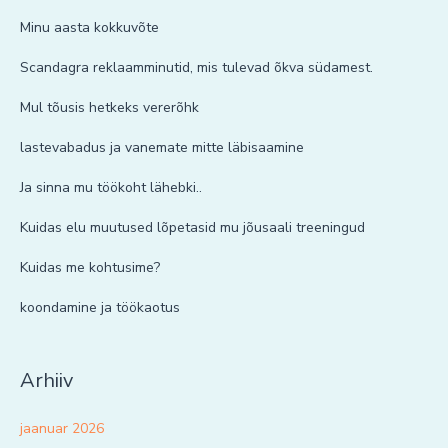
Minu aasta kokkuvõte
Scandagra reklaamminutid, mis tulevad õkva südamest.
Mul tõusis hetkeks vererõhk
lastevabadus ja vanemate mitte läbisaamine
Ja sinna mu töökoht lähebki..
Kuidas elu muutused lõpetasid mu jõusaali treeningud
Kuidas me kohtusime?
koondamine ja töökaotus
Arhiiv
jaanuar 2026