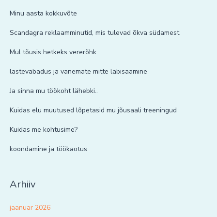
Minu aasta kokkuvõte
Scandagra reklaamminutid, mis tulevad õkva südamest.
Mul tõusis hetkeks vererõhk
lastevabadus ja vanemate mitte läbisaamine
Ja sinna mu töökoht lähebki..
Kuidas elu muutused lõpetasid mu jõusaali treeningud
Kuidas me kohtusime?
koondamine ja töökaotus
Arhiiv
jaanuar 2026