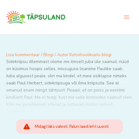
Skip
to
content
Lisa kommentaar
/
Blogi
/ Autor
Kohvihoolikuelu blogi
Sidekriipsu dilemmast oleme me ilmselt juba üle saanud, nüüd
on küsimus hoopis selles, missuguse lisanime Paulike saab.
Juba algusest peale, olin ma kindel, et meie esiklapse nimeks
saab Paul Herbert, sidekriipsuga või ilma kriipsuta. See ei
omanud enam mingit tähtsust. Peaasi, et on poiss ja eesnimi
kindlasti Paul. Ma ei teagi, kust ma selle kinnisidee saanud olen.
Kõik me pereliikmed, sõbrad ja tuttavad olid/on sellest
teadlikud.
Midagi läks valesti. Palun laadi leht uuesti.