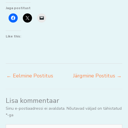
Jaga postitust
Like this:
←
Eelmine Postitus
Järgmine Postitus
→
Lisa kommentaar
Sinu e-postiaadressi ei avaldata.
Nõutavad väljad on tähistatud
*
-ga
Jaga