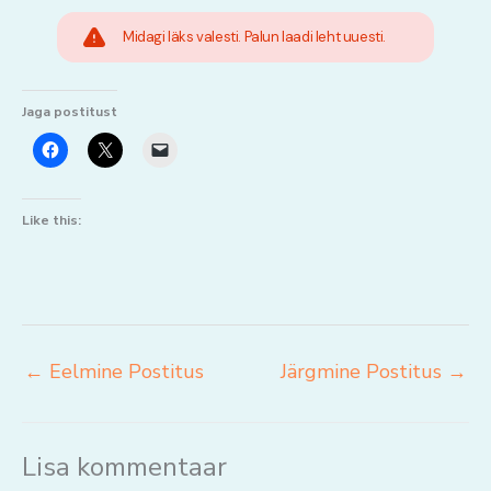
Midagi läks valesti. Palun laadi leht uuesti.
Jaga postitust
Like this:
←
Eelmine Postitus
Järgmine Postitus
→
Lisa kommentaar