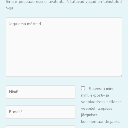
Sinu e-postiaadressi ei avaldata.
Nõutavad väljad on tähistatud
*
-ga
Jaga
oma
mõtteid..
Nimi*
Salvesta minu
nimi, e-posti- ja
veebiaadress sellesse
E-
veebilehitsejasse
mail*
järgmiste
kommentaaride jaoks.