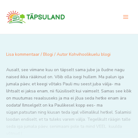
Skip
to
content
Lisa kommentaar
/
Blogi
/ Autor
Kohvihoolikuelu blogi
Ausalt, see viimane kuu on täpselt sama jube ja õudne nagu
naised ikka rääkinud on. Võib olla isegi hullem. Ma palun iga
jumala päev, et keegi võtaks Pauli mu seest juba välja- ma
lihtsalt ei jaksa enam, nii füüsiliselt kui vaimselt. Samas see kõik
on muutumas reaalsuseks ja ma ei jõua seda hetke enam ära
oodata! Ilmselgelt on ka Paulikesel kopp ees- ma
sügan,patsutan ning kiusan teda igal võimalikul hetkel. Salamisi
loodan endiselt, et ta tuleks varem välja. Tegelikult räägin talle
seda iga jumala päev, senimaani pole ta mind VEEL kuulda
võtnud:(