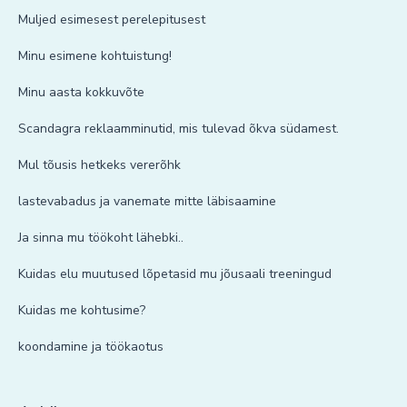
Muljed esimesest perelepitusest
Minu esimene kohtuistung!
Minu aasta kokkuvõte
Scandagra reklaamminutid, mis tulevad õkva südamest.
Mul tõusis hetkeks vererõhk
lastevabadus ja vanemate mitte läbisaamine
Ja sinna mu töökoht lähebki..
Kuidas elu muutused lõpetasid mu jõusaali treeningud
Kuidas me kohtusime?
koondamine ja töökaotus