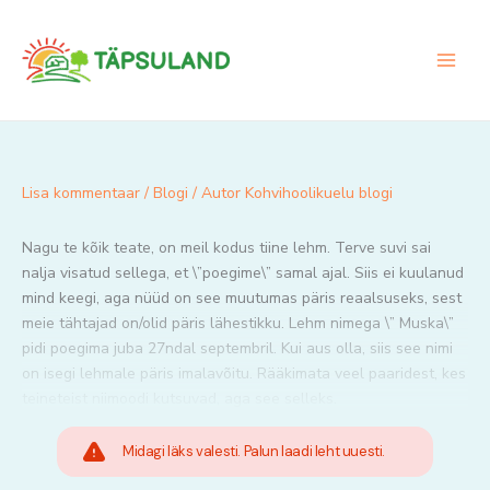
Skip
to
content
Lisa kommentaar
/
Blogi
/ Autor
Kohvihoolikuelu blogi
Nagu te kõik teate, on meil kodus tiine lehm. Terve suvi sai
nalja visatud sellega, et \”poegime\” samal ajal. Siis ei kuulanud
mind keegi, aga nüüd on see muutumas päris reaalsuseks, sest
meie tähtajad on/olid päris lähestikku. Lehm nimega \” Muska\”
pidi poegima juba 27ndal septembril. Kui aus olla, siis see nimi
on isegi lehmale päris imalavõitu. Rääkimata veel paaridest, kes
teineteist niimoodi kutsuvad, aga see selleks.
Midagi läks valesti. Palun laadi leht uuesti.