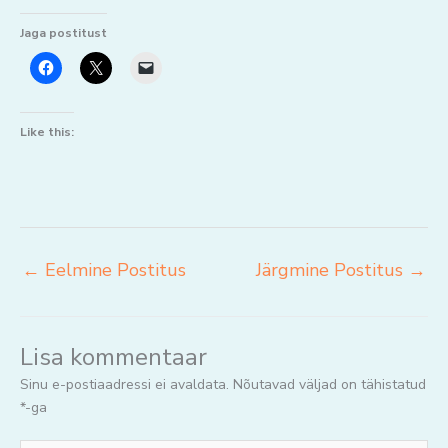
Jaga postitust
Like this:
←
Eelmine Postitus
Järgmine Postitus
→
Lisa kommentaar
Sinu e-postiaadressi ei avaldata.
Nõutavad väljad on tähistatud
*
-ga