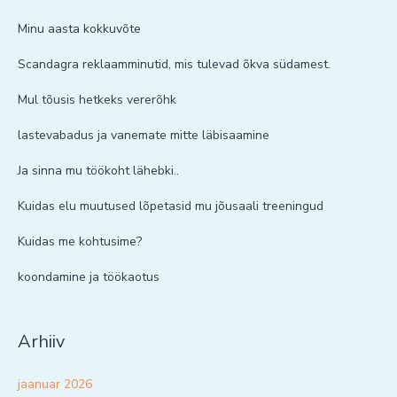
Minu aasta kokkuvõte
Scandagra reklaamminutid, mis tulevad õkva südamest.
Mul tõusis hetkeks vererõhk
lastevabadus ja vanemate mitte läbisaamine
Ja sinna mu töökoht lähebki..
Kuidas elu muutused lõpetasid mu jõusaali treeningud
Kuidas me kohtusime?
koondamine ja töökaotus
Arhiiv
jaanuar 2026