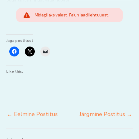
Süda tahtis rinnust välja hüpata
Midagi läks valesti. Palun laadi leht uuesti.
Jaga postitust
Like this:
←
Eelmine Postitus
Järgmine Postitus
→