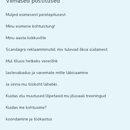
Viimased postitused
Muljed esimesest perelepitusest
Minu esimene kohtuistung!
Minu aasta kokkuvõte
Scandagra reklaamminutid, mis tulevad õkva südamest.
Mul tõusis hetkeks vererõhk
lastevabadus ja vanemate mitte läbisaamine
Ja sinna mu töökoht lähebki..
Kuidas elu muutused lõpetasid mu jõusaali treeningud
Kuidas me kohtusime?
koondamine ja töökaotus