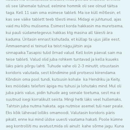
oli see lähemale tulnud, eelmine hommik oli see olnud täitsa
taga. Kell 11 sain oma esimese tableti. Ma ise küll mõtlesin, et
kas see väike tablett teeb tõesti imesi. Midagi ei juhtunud, ajas
vaid mu kõhu mulisema. Esimest korda hakkasin ma muretsema,
kui pauli südametegevus hakkas ktg masina all täiesti ära
kaduma. Üritasin ennast kohutada, et küllap ta ujus jälle eest.
Ämmaemand ei teinud ka teist nägu,jätsin asja
sinnapaika.Tasapisi tulid õrnad valud. Kell kolm päeval sain ma
teise tableti. Valud olid juba rohkem tuntavad ja kella kuueks
läks päris põrgu lahti. Tuhude vahe oli 2-3 minutit, otsustasin
koridoris valutada, sest kõndimine pidi protsessi kiirendama.
Kõndisin oma pool tundi, kutsusin kohale ka Hendriku ja Keity,
kes möödaks telefoni äpiga mu tuhusi ja lohutaks mind. Mul oli
juba päris valus, pidin tuhude aeg seinale toetuma, sest ma ei
suutnud isegi korralikult seista. Mingi hetk läks veel hullemaks,
Tahtsin juba nutma hakata, aga nutmise asemel tuli naer peale.
Eks kõik lähevad lolliks omamoodi, Valutasin koridoris päris
pikalt, enne kui mind üldse uuesti vaatama hakati. Poole kümne
aeg kontrolliti mu avatust,mida oli ainult kahe sõrme jagu. Kuna