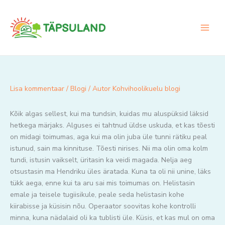
Skip
to
content
Lisa kommentaar
/
Blogi
/ Autor
Kohvihoolikuelu blogi
Kõik algas sellest, kui ma tundsin, kuidas mu aluspüksid läksid
hetkega märjaks. Alguses ei tahtnud üldse uskuda, et kas tõesti
on midagi toimumas, aga kui ma olin juba üle tunni rätiku peal
istunud, sain ma kinnituse. Tõesti nirises. Nii ma olin oma kolm
tundi, istusin vaikselt, üritasin ka veidi magada. Nelja aeg
otsustasin ma Hendriku üles äratada. Kuna ta oli nii unine, läks
tükk aega, enne kui ta aru sai mis toimumas on. Helistasin
emale ja teisele tugiisikule, peale seda helistasin kohe
kiirabisse ja küsisin nõu. Operaator soovitas kohe kontrolli
minna, kuna nädalaid oli ka tublisti üle. Küsis, et kas mul on oma