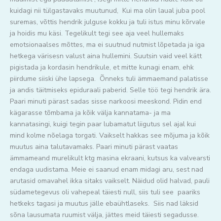
kuidagi nii tülgastavaks muutunud, Kui ma olin laual juba pool
suremas, võttis hendrik julguse kokku ja tuli istus minu kõrvale
ja hoidis mu käsi. Tegelikult tegi see aja veel hullemaks
emotsionaalses mõttes, ma ei suutnud nutmist lõpetada ja iga
hetkega värisesn valust aina hullemini. Suutsin vaid veel kätt
pigistada ja kordasin hendrikule, et mitte kunagi enam, ehk
piirdume siiski ühe lapsega. Õnneks tuli ämmaemand palatisse
ja andis täitmiseks epiduraali paberid. Selle töö tegi hendrik ära.
Paari minuti pärast sadas sisse narkoosi meeskond. Pidin end
kägarasse tõmbama ja kõik välja kannatama- ja ma
kannatasingi, kuigi tegin paar lubamatut liigutus sel ajal kui
mind kolme nõelaga torgati. Vaikselt hakkas see mõjuma ja kõik
muutus aina talutavamaks. Paari minuti pärast vaatas
ämmameand murelikult ktg masina ekraani, kutsus ka valvearsti
endaga uudistama. Meie ei saanud enam midagi aru, sest nad
arutasid omavahel ikka sitaks vaikselt. Näidud olid halvad, pauli
südametegevus oli vahepeal täiesti null, siis tuli see paariks
hetkeks tagasi ja muutus jälle ebaühtlaseks. Siis nad läksid
sõna lausumata ruumist välja, jättes meid täiesti segadusse.