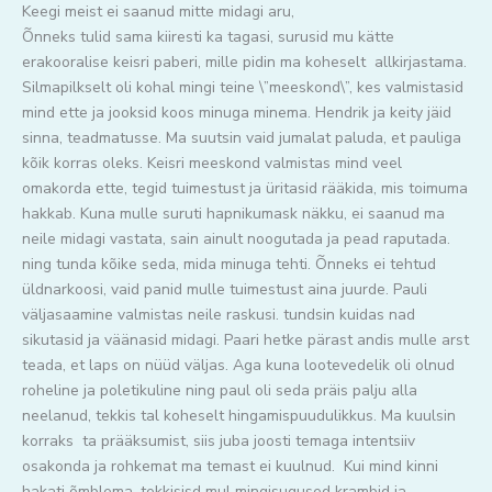
Keegi meist ei saanud mitte midagi aru,
Õnneks tulid sama kiiresti ka tagasi, surusid mu kätte
erakooralise keisri paberi, mille pidin ma koheselt allkirjastama.
Silmapilkselt oli kohal mingi teine \”meeskond\”, kes valmistasid
mind ette ja jooksid koos minuga minema. Hendrik ja keity jäid
sinna, teadmatusse. Ma suutsin vaid jumalat paluda, et pauliga
kõik korras oleks. Keisri meeskond valmistas mind veel
omakorda ette, tegid tuimestust ja üritasid rääkida, mis toimuma
hakkab. Kuna mulle suruti hapnikumask näkku, ei saanud ma
neile midagi vastata, sain ainult noogutada ja pead raputada.
ning tunda kõike seda, mida minuga tehti. Õnneks ei tehtud
üldnarkoosi, vaid panid mulle tuimestust aina juurde. Pauli
väljasaamine valmistas neile raskusi. tundsin kuidas nad
sikutasid ja väänasid midagi. Paari hetke pärast andis mulle arst
teada, et laps on nüüd väljas. Aga kuna lootevedelik oli olnud
roheline ja poletikuline ning paul oli seda präis palju alla
neelanud, tekkis tal koheselt hingamispuudulikkus. Ma kuulsin
korraks ta prääksumist, siis juba joosti temaga intentsiiv
osakonda ja rohkemat ma temast ei kuulnud. Kui mind kinni
hakati õmblema, tekkisisd mul mingisugused krambid ja