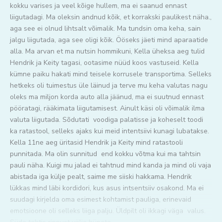
kokku varises ja veel kõige hullem, ma ei saanud ennast
liigutadagi. Ma oleksin andnud kõik, et korrakski paulikest näha.,
aga see ei olnud lihtsalt võimalik. Ma tundsin oma keha, sain
jalgu liigutada, aga see oligi kõik. Ööseks jäeti mind aparaatide
alla. Ma arvan et ma nutsin hommikuni, Kella üheksa aeg tulid
Hendrik ja Keity tagasi, ootasime nüüd koos vastuseid. Kella
kümne paiku hakati mind teisele korrusele transportima. Selleks
hetkeks oli tuimestus üle läinud ja terve mu keha valutas nagu
oleks ma miljon korda auto alla jäänud, ma ei suutnud ennast
pööratagi, rääkimata liigutamisest. Ainult käsi oli võimalik ilma
valuta liigutada. Sõdutati voodiga palatisse ja koheselt toodi
ka ratastool, selleks ajaks kui meid intentsiivi kunagi lubatakse.
Kella 11ne aeg üritasid Hendrik ja Keity mind ratastooli
punnitada. Ma olin sunnitud end kokku võtma kui ma tahtsin
pauli näha. Kuigi mu jalad ei tahtnud mind kanda ja mind oli vaja
abistada iga külje pealt, saime me siiski hakkama. Hendrik
lükkas mind läbi kordidori, kus asus intsentsiiv osakond. Ma ei
suudagi kirjelda oma esimest kohtamist pauliga, erinevaid
emotsioone oli selleks liiga palju. Üldpilt oli ikkagi väga valus.