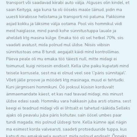
transport või saadavad kiirabi auto välja. Alguses olin kindel, et
saan Keityga, aga kuna ta oli ööseks maale läinud, pidin ma
uuesti kiirabisse helistama ja transporti nö paluma. Pakkisime
asjad kokku ja läksime välja ootama. Pool viis hommikul viidi
meid haiglasse, mind pandi kohe sünnitustuppa lauale ja
aheldati ktg masina külge. Emaka töö oli sel hetkel 70%, siis
vaadati avatust, mida polnud mul üldse. Niisiis viibisin
sünnitustoas oma 8 tundi, aegajalt käidi mind kontrollimas.
Päeva peale oli mu emaka töö täiesti null, mitte midagi ei
toimunud, kuigi nirisesin endiselt. Kella ühe paiku kupatati mind
teisele korrusele, sest ma ei olnud veel see \”päris sünnitaja\”.
Võeti jälle proove ja möödeti ktg masinaga, muud ei tehtudki.
Kuni järgmiseni hommikuni. Öö jooksul küsisin korduvalt
ämmaemandate käest, et kas nad teavad midagi, mis minust
üldse edasi saab. Hommiku vara hakkasin juba arsti otsima, sest
keegi ei teadnud midagi või ei lihtsalt ei tahetud rääkida.Selleks
ajaks oli peavalu juba päris kohutav, sain öösel umbes paar
tundi magada, mis polnud üldsegi tore. Kella kümne ajal nägin
ma esimest korda valvearsti, saadeti protseduuride tuppa, kus
katsuti mu emakakaela avatust, mida polnud endiselt. Õnneks