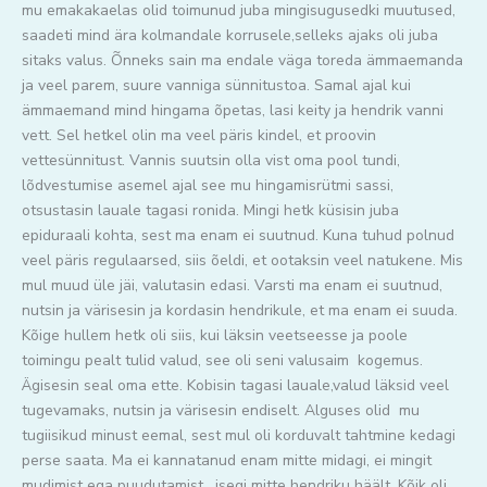
mu emakakaelas olid toimunud juba mingisugusedki muutused,
saadeti mind ära kolmandale korrusele,selleks ajaks oli juba
sitaks valus. Õnneks sain ma endale väga toreda ämmaemanda
ja veel parem, suure vanniga sünnitustoa. Samal ajal kui
ämmaemand mind hingama õpetas, lasi keity ja hendrik vanni
vett. Sel hetkel olin ma veel päris kindel, et proovin
vettesünnitust. Vannis suutsin olla vist oma pool tundi,
lõdvestumise asemel ajal see mu hingamisrütmi sassi,
otsustasin lauale tagasi ronida. Mingi hetk küsisin juba
epiduraali kohta, sest ma enam ei suutnud. Kuna tuhud polnud
veel päris regulaarsed, siis õeldi, et ootaksin veel natukene. Mis
mul muud üle jäi, valutasin edasi. Varsti ma enam ei suutnud,
nutsin ja värisesin ja kordasin hendrikule, et ma enam ei suuda.
Kõige hullem hetk oli siis, kui läksin veetseesse ja poole
toimingu pealt tulid valud, see oli seni valusaim kogemus.
Ägisesin seal oma ette. Kobisin tagasi lauale,valud läksid veel
tugevamaks, nutsin ja värisesin endiselt. Alguses olid mu
tugiisikud minust eemal, sest mul oli korduvalt tahtmine kedagi
perse saata. Ma ei kannatanud enam mitte midagi, ei mingit
mudimist ega puudutamist , isegi mitte hendriku häält. Kõik oli