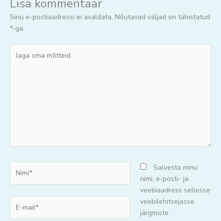
Lisa kommentaar
Sinu e-postiaadressi ei avaldata.
Nõutavad väljad on tähistatud
*
-ga
Jaga
oma
mõtteid..
Nimi*
Salvesta minu
nimi, e-posti- ja
veebiaadress sellesse
E-
veebilehitsejasse
mail*
järgmiste