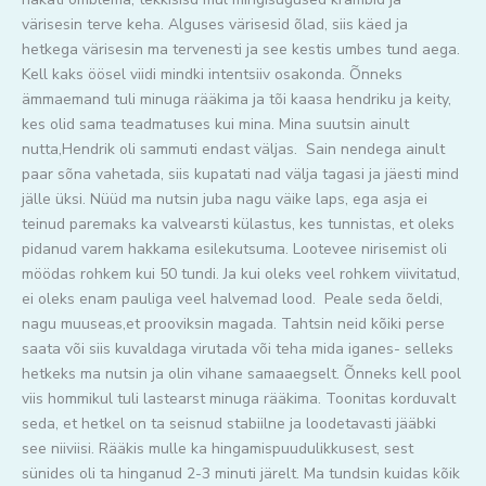
värisesin terve keha. Alguses värisesid õlad, siis käed ja
hetkega värisesin ma tervenesti ja see kestis umbes tund aega.
Kell kaks öösel viidi mindki intentsiiv osakonda. Õnneks
ämmaemand tuli minuga rääkima ja tõi kaasa hendriku ja keity,
kes olid sama teadmatuses kui mina. Mina suutsin ainult
nutta,Hendrik oli sammuti endast väljas. Sain nendega ainult
paar sõna vahetada, siis kupatati nad välja tagasi ja jäesti mind
jälle üksi. Nüüd ma nutsin juba nagu väike laps, ega asja ei
teinud paremaks ka valvearsti külastus, kes tunnistas, et oleks
pidanud varem hakkama esilekutsuma. Lootevee nirisemist oli
möödas rohkem kui 50 tundi. Ja kui oleks veel rohkem viivitatud,
ei oleks enam pauliga veel halvemad lood. Peale seda õeldi,
nagu muuseas,et prooviksin magada. Tahtsin neid kõiki perse
saata või siis kuvaldaga virutada või teha mida iganes- selleks
hetkeks ma nutsin ja olin vihane samaaegselt. Õnneks kell pool
viis hommikul tuli lastearst minuga rääkima. Toonitas korduvalt
seda, et hetkel on ta seisnud stabiilne ja loodetavasti jääbki
see niiviisi. Rääkis mulle ka hingamispuudulikkusest, sest
sünides oli ta hinganud 2-3 minuti järelt. Ma tundsin kuidas kõik