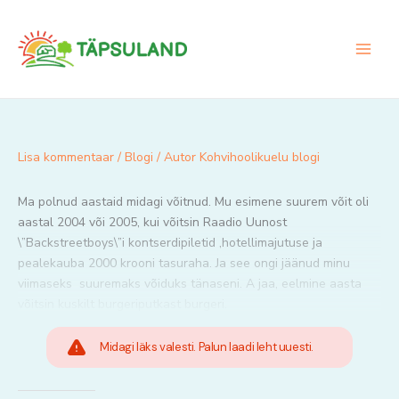
Skip
to
content
Lisa kommentaar
/
Blogi
/ Autor
Kohvihoolikuelu blogi
Ma polnud aastaid midagi võitnud. Mu esimene suurem võit oli
aastal 2004 või 2005, kui võitsin Raadio Uunost
\”Backstreetboys\”i kontserdipiletid ,hotellimajutuse ja
pealekauba 2000 krooni tasuraha. Ja see ongi jäänud minu
viimaseks suuremaks võiduks tänaseni. A jaa, eelmine aasta
võitsin kuskilt burgeriputkast burgeri.
Midagi läks valesti. Palun laadi leht uuesti.