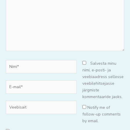
oma
mõtteid..
Nimi*
Salvesta minu
nimi, e-posti- ja
veebiaadress sellesse
E-
veebilehitsejasse
mail*
järgmiste
kommentaaride jaoks.
Veebisait
Notify me of
follow-up comments
by email.