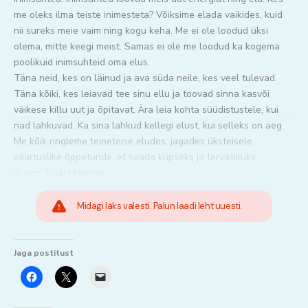
me oleks ilma teiste inimesteta? Võiksime elada vaikides, kuid
nii sureks meie vaim ning kogu keha. Me ei ole loodud üksi
olema, mitte keegi meist. Samas ei ole me loodud ka kogema
poolikuid inimsuhteid oma elus.
Täna neid, kes on läinud ja ava süda neile, kes veel tulevad.
Täna kõiki, kes leiavad tee sinu ellu ja toovad sinna kasvõi
väikese killu uut ja õpitavat. Ära leia kohta süüdistustele, kui
nad lahkuvad. Ka sina lahkud kellegi elust, kui selleks on aeg.
Me kõik ringleme teineteise eludes, jagades üksteisele
väärtuslike õppetunde, et saada küpseks ja terviklikuks.
Autor: Tuuli Mäemat
Midagi läks valesti. Palun laadi leht uuesti.
Jaga postitust