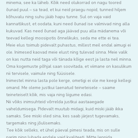
minema, see ka läheb. Kõik need olukorrad on nagu toored
õunad puul – sa tead, et kui neid praegu nopid, tunned hiljem
kõhuvalu ning suhu jääb hapu tunne. Sul on vaja vaid
kannatlikust, et oodata, kuni need õunad ise valmivad ning alla
kukuvad. Kas need õunad aga jäävad puu alla mädanema või
teevad kellegi moosipotis õnnelikuks, seda me ette ei tea.
Meie elus toimub pidevalt puhastus, millest meil endal aimugi ei
ole. Inimesed kaovad meie elust ning tulevad sinna. Meie valik
on kas nutta neid taga või tänada kõige eest ja lasta neil minna.
Oma kogemuste põhjal saan soovitada, et viimane on kasulikum
nii tervisele, vaimule ning füüsisele.
Inimestel minna lasta pole kerge, ometigi ei ole me keegi kellegi
omand. Me oleme justkui laenatud teineteisele – saame
teineteiselt kõik, mis vaja ning liigume edasi.
Nii võiks inimsuhteid võrrelda justkui aastaaegade
vaheldumisega. Pidevalt muutub midagi, kuid miski jääb ikka
samaks. See miski oled sina, kes saab järjest tugevamaks,
targemaks ning jõulisemaks.
Tee kõik selleks, et ühel päeval pimesi teada, mis on sulle
parim ning lubada endale vaid kvaliteeti. Mitte leppida