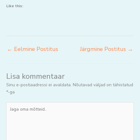
Like this:
←
Eelmine Postitus
Järgmine Postitus
→
Lisa kommentaar
Sinu e-postiaadressi ei avaldata.
Nõutavad väljad on tähistatud
*
-ga
Jaga
oma
mõtteid..