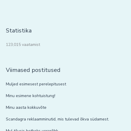
Statistika
123,015 vaatamist
Viimased postitused
Muljed esimesest perelepitusest
Minu esimene kohtuistung!
Minu aasta kokkuvõte
Scandagra reklaamminutid, mis tulevad õkva südamest.
Mul tõusis hetkeks vererõhk