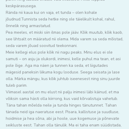
keskpärasusega.
Rända nii kaua kui on vaja, et tunda – olen kohale
jõudnud.Tunnista seda hetke ning ole täielikult kohal, rahul,
õnnelik ning armastatud.
Pea meeles, et miski siin ilmas pole jääv. Kõik muutub, kõik kaob,
see lihtsalt on määratud nii olema. Mida varem sa seda mõistad,
seda varem jõuad soovitud teekonnani.
Meie kellegi elus pole kõik nii nagu peaks. Minu elus ei ole
samuti – on asju ja olukordi, inimesi, kelle puhul ma tean, et asi
pole õige. Aga ma näen ja tunnen ka seda, et liigutades
mägesid paneksin liikuma kogu looduse. Seega seisata ja lase
olla. Märka mängu, kus kõik juhtub iseenesest ning sinu juurde
tuleb parim.
Viimasel aastal on mu elust nii palju inimesi läbi käinud, et ma
võiksin sama hästi olla kiirrong, kus vaid kõrvalistuja vahetub.
Täna tahan mõelda neile ja tunda hinges tänutunnet. Tahan
tänada neid iga naeratuse eest. Pisara, kallistuse ja suudluse,
hoidmise ja hea sõna, abi ja hoole, uue kogemuse ja põnevate
seikluste eest. Tahan olla tänulik. Ma ei taha enam süüdistada,