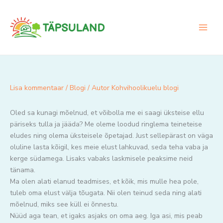
Skip
to
content
Lisa kommentaar
/
Blogi
/ Autor
Kohvihoolikuelu blogi
Oled sa kunagi mõelnud, et võibolla me ei saagi üksteise ellu
päriseks tulla ja jääda? Me oleme loodud ringlema teineteise
eludes ning olema üksteisele õpetajad. Just sellepärast on väga
oluline lasta kõigil, kes meie elust lahkuvad, seda teha vaba ja
kerge südamega. Lisaks vabaks laskmisele peaksime neid
tänama.
Ma olen alati elanud teadmises, et kõik, mis mulle hea pole,
tuleb oma elust välja tõugata. Nii olen teinud seda ning alati
mõelnud, miks see küll ei õnnestu.
Nüüd aga tean, et igaks asjaks on oma aeg. Iga asi, mis peab