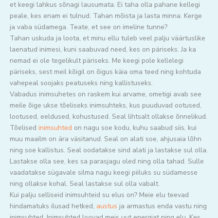
et keegi lahkus sõnagi lausumata. Ei taha olla pahane kellegi
peale, kes enam ei tulnud. Tahan mõista ja lasta minna. Kerge
ja vaba südamega. Teate, et see on imeline tunne?
Tahan uskuda ja loota, et minu ellu tuleb veel palju väärtuslike
laenatud inimesi, kuni saabuvad need, kes on päriseks. Ja ka
nemad ei ole tegelikult päriseks. Me keegi pole kellelegi
päriseks, sest meil kõigil on õigus käia oma teed ning kohtuda
vahepeal soojaks peatuseks ning kallistuseks.
Vabadus inimsuhetes on raskem kui arvame, ometigi avab see
meile õige ukse tõeliseks inimsuhteks, kus puuduvad ootused,
lootused, eeldused, kohustused. Seal lihtsalt ollakse õnnelikud.
Tõelised
inimsuhted
on nagu soe kodu, kuhu saabud siis, kui
muu maailm on ära väsitanud. Seal on alati soe, ahjusaia lõhn
ning soe kallistus. Seal oodatakse sind alati ja lastakse sul olla.
Lastakse olla see, kes sa parasjagu oled ning olla tahad. Sulle
vaadatakse sügavale silma nagu keegi piiluks su südamesse
ning ollakse kohal. Seal lastakse sul olla vabalt.
Kui palju selliseid inimsuhteid su elus on? Meie elu teevad
hindamatuks ilusad hetked,
austus
ja armastus enda vastu ning
inimsuhted. Inimsuhted loovad meis uut energiat ning elu. Kes