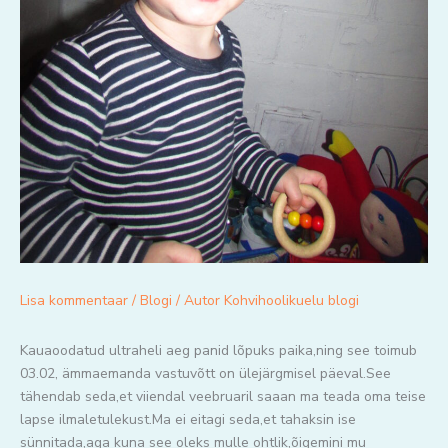
Lisa kommentaar
/
Blogi
/ Autor
Kohvihoolikuelu blogi
Kauaoodatud ultraheli aeg panid lõpuks paika,ning see toimub
03.02, ämmaemanda vastuvõtt on ülejärgmisel päeval.See
tähendab seda,et viiendal veebruaril saaan ma teada oma teise
lapse ilmaletulekust.Ma ei eitagi seda,et tahaksin ise
sünnitada,aga kuna see oleks mulle ohtlik,õigemini mu