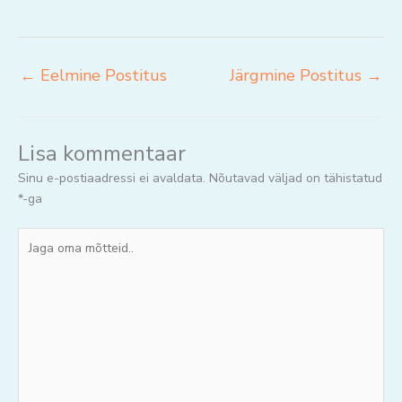
←
Eelmine Postitus
Järgmine Postitus
→
Lisa kommentaar
Sinu e-postiaadressi ei avaldata.
Nõutavad väljad on tähistatud
*
-ga
Jaga
oma
mõtteid..