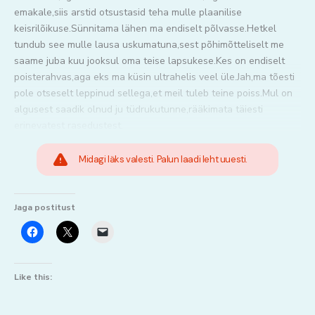
emakale,siis arstid otsustasid teha mulle plaanilise
keisrilõikuse.Sünnitama lähen ma endiselt põlvasse.Hetkel
tundub see mulle lausa uskumatuna,sest põhimõtteliselt me
saame juba kuu jooksul oma teise lapsukese.Kes on endiselt
poisterahvas,aga eks ma küsin ultrahelis veel üle.Jah,ma tõesti
pole otseselt leppinud sellega,et meil tuleb teine poiss.Mul on
algusest saadik olnud ju tüdrukutunne,rääkimata täiesti
erinevatest rasedustest.
Midagi läks valesti. Palun laadi leht uuesti.
Jaga postitust
Like this: