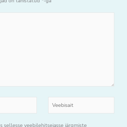
jad on tähistatud
*
-ga
Veebisait
s sellesse veebilehitsejasse järgmiste