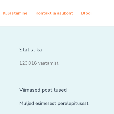
Külastamine
Kontakt ja asukoht
Blogi
Statistika
123,018 vaatamist
Viimased postitused
Muljed esimesest perelepitusest