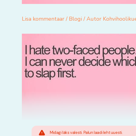
Lisa kommentaar
/
Blogi
/ Autor
Kohvihooliku
Midagi läks valesti. Palun laadi leht uuesti.