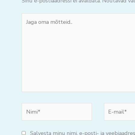
Sinu e-postiaadressi ei avaldata.
Nõutavad väl
Jaga
oma
mõtteid..
Nimi*
E-
mail*
Salvesta minu nimi, e-posti- ja veebiaadres