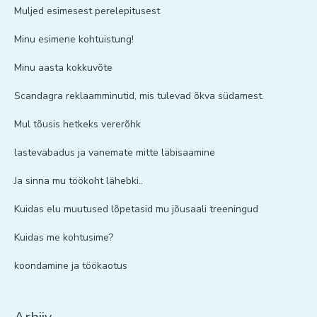
Muljed esimesest perelepitusest
Minu esimene kohtuistung!
Minu aasta kokkuvõte
Scandagra reklaamminutid, mis tulevad õkva südamest.
Mul tõusis hetkeks vererõhk
lastevabadus ja vanemate mitte läbisaamine
Ja sinna mu töökoht lähebki..
Kuidas elu muutused lõpetasid mu jõusaali treeningud
Kuidas me kohtusime?
koondamine ja töökaotus