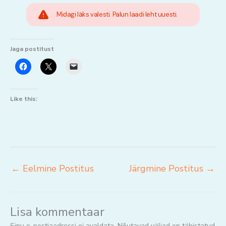
Midagi läks valesti. Palun laadi leht uuesti.
Jaga postitust
Like this:
←
Eelmine Postitus
Järgmine Postitus
→
Lisa kommentaar
Sinu e-postiaadressi ei avaldata.
Nõutavad väljad on tähistatud