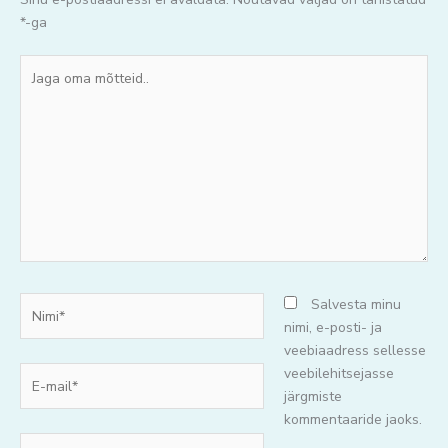
*
-ga
Jaga
oma
mõtteid..
Nimi*
Salvesta minu
nimi, e-posti- ja
veebiaadress sellesse
E-
veebilehitsejasse
mail*
järgmiste
kommentaaride jaoks.
Veebisait